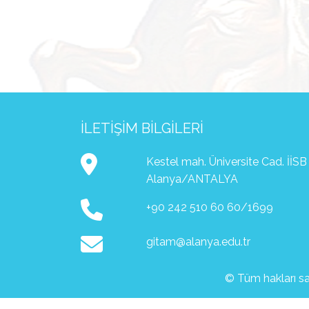
İLETIŞIM BILGILERI
Kestel mah. Üniversite Cad. İİSB F
Alanya/ANTALYA
+90 242 510 60 60/1699
gitam@alanya.edu.tr
© Tüm hakları sak