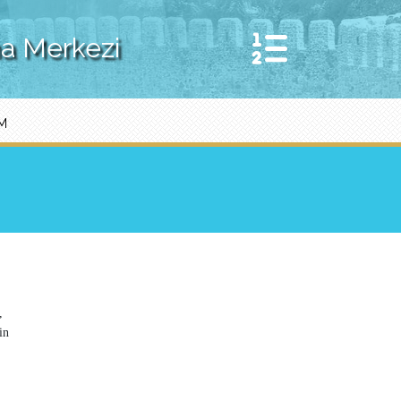
ma Merkezi
IM
,
in