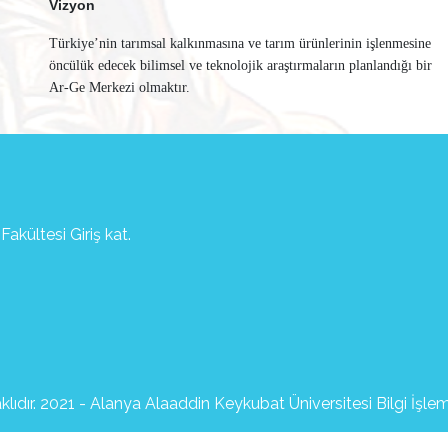
Vizyon
Türkiye’nin tarımsal kalkınmasına ve tarım ürünlerinin işlenmesine
öncülük edecek bilimsel ve teknolojik araştırmaların planlandığı bir
Ar-Ge Merkezi olmaktır.
akültesi Giriş kat.
lıdır. 2021 - Alanya Alaaddin Keykubat Üniversitesi Bilgi İşle