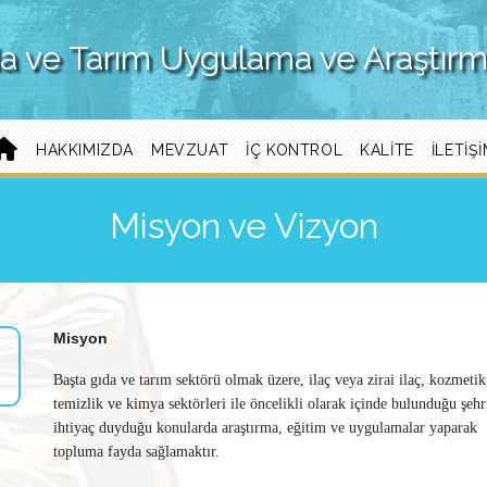
a ve Tarım Uygulama ve Araştır
HAKKIMIZDA
MEVZUAT
İÇ KONTROL
KALİTE
ILETIŞ
Misyon ve Vizyon
Misyon
Başta gıda ve tarım sektörü olmak üzere, ilaç veya zirai ilaç, kozmetik
temizlik ve kimya sektörleri ile öncelikli olarak içinde bulunduğu şehr
ihtiyaç duyduğu konularda araştırma, eğitim ve uygulamalar yaparak
topluma fayda sağlamaktır.